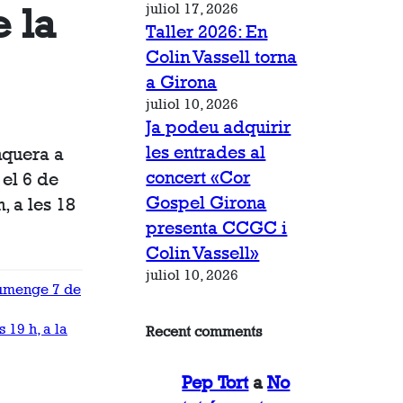
juliol 17, 2026
e la
Taller 2026: En
Colin Vassell torna
a Girona
juliol 10, 2026
Ja podeu adquirir
les entrades al
nquera a
concert «Cor
 el 6 de
Gospel Girona
, a les 18
presenta CCGC i
Colin Vassell»
juliol 10, 2026
iumenge 7 de
 19 h, a la
Recent comments
Pep Tort
a
No