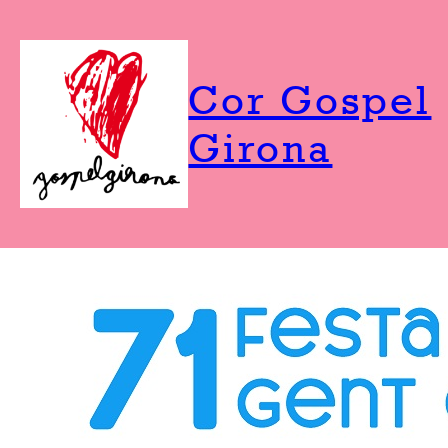
Vés
al
contingut
Cor Gospel
Girona