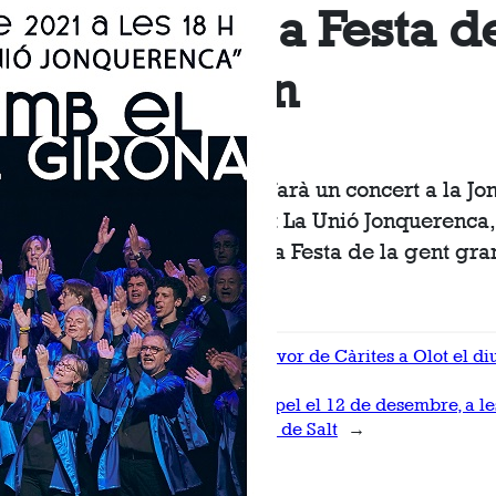
per la 71a Festa d
gent gran
Cor Gospel Girona farà un concert a la Jo
la sala de la societat La Unió Jonquerenca,
novembre, per la 71a Festa de la gent gran
h.
←
Anterior:
Concert a favor de Càrites a Olot el d
novembre
Següent:
Concert de Gospel el 12 de desembre, a les
parròquia de Sant Jaume de Salt
→