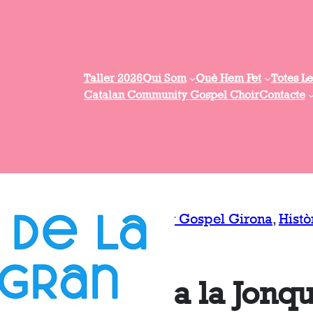
Taller 2026
Qui Som
Què Hem Fet
Totes Le
Catalan Community Gospel Choir
Contacte
nov. 2, 2021
Posted :
in :
Concerts
, 
Cor Gospel Girona
, 
Histò
admin0687
by :
Concert a la Jonq