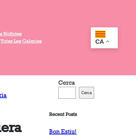
s Notícies
CA
Totes Les Galeries
Cerca
Cerca
ria
Recent Posts
uera
Bon Estiu!