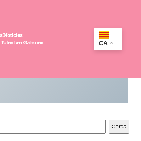
s Notícies
CA
Totes Les Galeries
Cerca