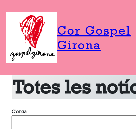
Vés
al
contingut
Cor Gospel
Girona
Totes les notí
Cerca