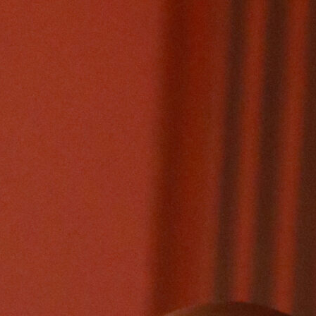
Una tarda de Gospel única arriba a
l’Auditori de Girona! Amb la veu i l’energia
del reconegut artista internacional Colin
Vassell, referent europeu del Gospel
contemporani, i amb una estrena molt
especial: Cor Gospel Girona, entitat
promotora del concert, dirigida per Xavier
Thió i part integrant del projecte CCGC
(Catalan Community Gospel Choir),
convida a aquesta entitat per oferir-vos un
espectacular concert amb més de…