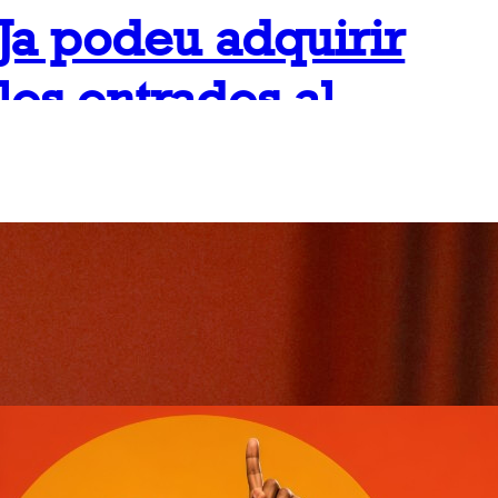
Ja podeu adquirir
les entrades al
concert «Cor
Gospel Girona
presenta CCGC i
Colin Vassell»
juliol 10, 2026