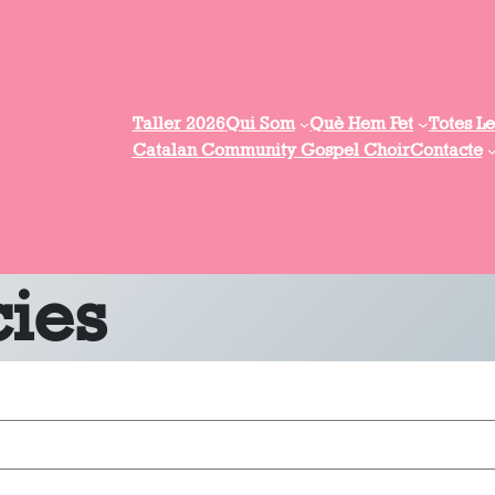
Taller 2026
Qui Som
Què Hem Fet
Totes Le
Catalan Community Gospel Choir
Contacte
cies